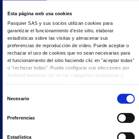
Esta página web usa cookies
OFICINA TÉCNICA Y DISEÑO INDUSTRIAL
Pasquier SAS y sus socios utilizan cookies para
garantizar el funcionamiento d’este sitio, elaborar
estadísticas sobre las visitas y almacenar sus
MÁS INFORMACIÓN
preferencias de reproducción de vídeo. Puede aceptar o
rechazar el uso de cookies que no sean necesarias para
el funcionamiento del sitio haciendo clic en "aceptar todas"
o "rechazar todas". Puede configurar sus elecciones por
finalidad haciendo clic en las categorías propuestas y
luego en "autorizar selección". Puede retirar su
consentimiento en cualquier momento haciendo clic en
Selección
"modificar cookies". Su elección se aplicará a todo el sitio
Necesario
de
web www.pasquier.fr. lo que incluye las páginas/be/uk/es.
consentimiento
Para obtener más información sobre nuestra política de
Preferencias
cookies, haga
clic aquí
.
Estadística