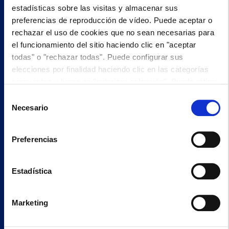
estadísticas sobre las visitas y almacenar sus
preferencias de reproducción de vídeo. Puede aceptar o
MÁS INFORMACIÓN
rechazar el uso de cookies que no sean necesarias para
el funcionamiento del sitio haciendo clic en "aceptar
OFERTA
todas" o "rechazar todas". Puede configurar sus
elecciones por finalidad haciendo clic en las categorías
propuestas y luego en "autorizar selección". Puede retirar
su consentimiento en cualquier momento haciendo clic en
Selección
JEFE/A DE PRODUCTO MARKETING
"modificar cookies". Su elección se aplicará a todo el sitio
Necesario
de
IRUN (GIPUZKOA) - ESPAÑA -
web www.pasquier.fr. lo que incluye las páginas/be/uk/es.
consentimiento
Para obtener más información sobre nuestra política de
Preferencias
cookies, haga
clic aquí
.
Estadística
MÁS INFORMACIÓN
OFERTA
Marketing