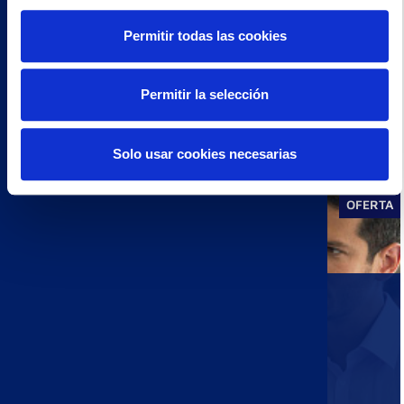
Permitir todas las cookies
JEFE/A DE SECTOR GALICIA
IRUN (GIPUZKOA) - ESPAÑA -
Permitir la selección
Solo usar cookies necesarias
MÁS INFORMACIÓN
OFERTA
JEFE/A DE SECTOR MADRID
IRUN (GIPUZKOA) - ESPAÑA -