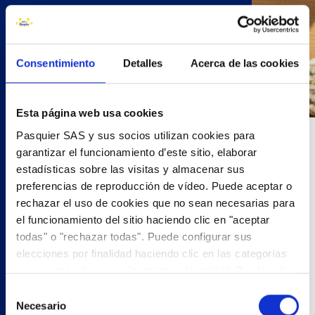
Consentimiento
Detalles
Acerca de las cookies
Esta página web usa cookies
Pasquier SAS y sus socios utilizan cookies para
20 minutos
garantizar el funcionamiento d’este sitio, elaborar
estadísticas sobre las visitas y almacenar sus
preferencias de reproducción de vídeo. Puede aceptar o
rechazar el uso de cookies que no sean necesarias para
- 1 pack pan tostado tradicional
el funcionamiento del sitio haciendo clic en "aceptar
- Queso crema
todas" o "rechazar todas". Puede configurar sus
- Salsa de soja
elecciones por finalidad haciendo clic en las categorías
- Salmón
propuestas y luego en "autorizar selección". Puede retirar
- Rabanitos
su consentimiento en cualquier momento haciendo clic
Selección
- Aceite de oliva
en "modificar cookies". Su elección se aplicará a todo el
Necesario
de
- Sal