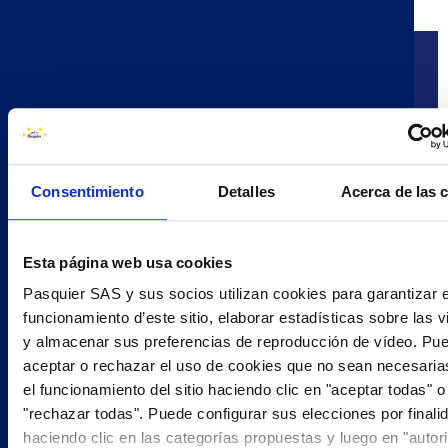
HARINA
HARINA DE CENTENO
Consentimiento
Detalles
Acerca de las 
ACEITE DE GIRASOL
SEE MORE
Esta página web usa cookies
Pasquier SAS y sus socios utilizan cookies para garantizar e
funcionamiento d’este sitio, elaborar estadísticas sobre las v
Por 100 g
y almacenar sus preferencias de reproducción de vídeo. Pu
Valor energético
1615 kJ 382 kcal
aceptar o rechazar el uso de cookies que no sean necesaria
Grasas
3,6 g
de las cuales saturadas
0,4 g
el funcionamiento del sitio haciendo clic en "aceptar todas" o
Hidratos de carbono
72 g
"rechazar todas". Puede configurar sus elecciones por finali
de los cuales azécares
6,4 g
haciendo clic en las categorías propuestas y luego en "autor
Fibra alimentaria
7,6 g