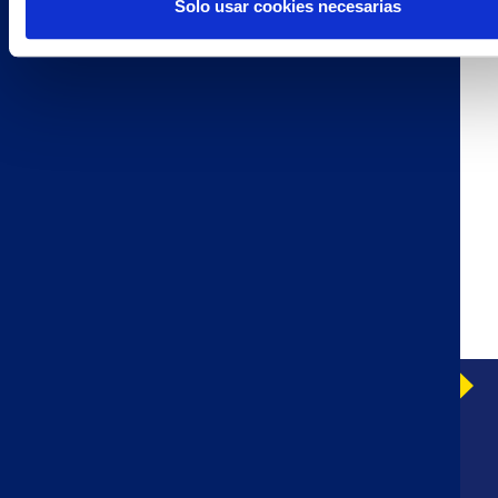
Solo usar cookies necesarias
NAPOLITANAS
PAN DE LECHE
AVISO LEGAL
CONTACTAR CON NOSOTROS
LEY DE PROTECCIÓN DE DATOS PERSONALES