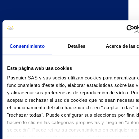
Ingredientes
Consentimiento
Detalles
Acerca de las 
HARINA
HUEVOS
SEE MORE
Esta página web usa cookies
Pasquier SAS y sus socios utilizan cookies para garantizar e
funcionamiento d’este sitio, elaborar estadísticas sobre las v
TODOS NUESTROS PRODUCTOS DE LA FAMILIA GAMA
CLÁSICA
y almacenar sus preferencias de reproducción de vídeo. Pu
aceptar o rechazar el uso de cookies que no sean necesaria
el funcionamiento del sitio haciendo clic en "aceptar todas" o
"rechazar todas". Puede configurar sus elecciones por finali
haciendo clic en las categorías propuestas y luego en "autor
selección". Puede retirar su consentimiento en cualquier m
BOLLITOS
haciendo clic en "modificar cookies". Su elección se aplicará