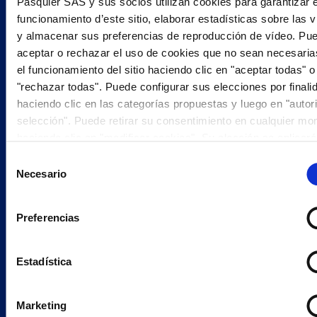
Pasquier SAS y sus socios utilizan cookies para garantizar e
ARTIFICIALES
funcionamiento d’este sitio, elaborar estadísticas sobre las v
y almacenar sus preferencias de reproducción de vídeo. Pu
TODOS NUESTROS PRODUCTOS DE LA FAMILIA SNACKING
aceptar o rechazar el uso de cookies que no sean necesaria
el funcionamiento del sitio haciendo clic en "aceptar todas" o
"rechazar todas". Puede configurar sus elecciones por finali
haciendo clic en las categorías propuestas y luego en "autor
selección". Puede retirar su consentimiento en cualquier m
BOCADITOS SABOR JAMÓN
haciendo clic en "modificar cookies". Su elección se aplicará
todo el sitio web www.pasquier.fr. lo que incluye las
Selección
páginas/be/uk/es. Para obtener más información sobre nues
Necesario
de
política de cookies, haga
clic aquí
.
consentimiento
Preferencias
ROSQUILLETAS & GO PIPAS
Estadística
Marketing