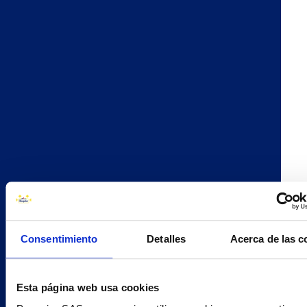
El sabor más mediterráneo en un crujiente bocado. ¡Listo para
disfrutar cuando y donde quieras!
Consentimiento
Detalles
Acerca de las c
Esta página web usa cookies
Ingredientes
SIN COLORANTES
SIN CONSERVANTES
SIN ACEITE DE PALMA